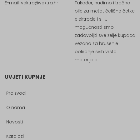
E-mail:
vektra@vektra.hr
Također, nudimo i tračne
pile za metal, čelične četke,
elektrode i sl. U
mogućnosti smo
zadovoljiti sve želje kupaca
vezano za brušenje i
poliranje svih vrsta
materijala.
UVJETI KUPNJE
Proizvodi
O nama
Novosti
Katalozi