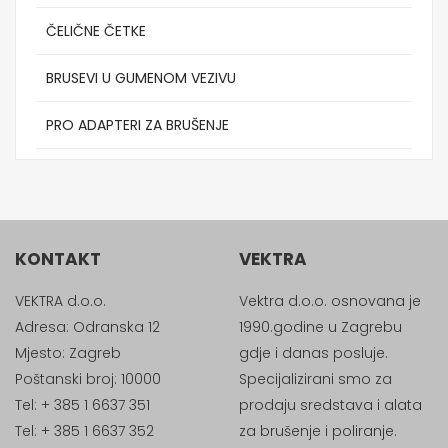
ČELIČNE ČETKE
BRUSEVI U GUMENOM VEZIVU
PRO ADAPTERI ZA BRUŠENJE
KONTAKT
VEKTRA
VEKTRA d.o.o.
Vektra d.o.o. osnovana je
Adresa: Odranska 12
1990.godine u Zagrebu
Mjesto: Zagreb
gdje i danas posluje.
Poštanski broj: 10000
Specijalizirani smo za
Tel: + 385 1 6637 351
prodaju sredstava i alata
Tel: + 385 1 6637 352
za brušenje i poliranje.