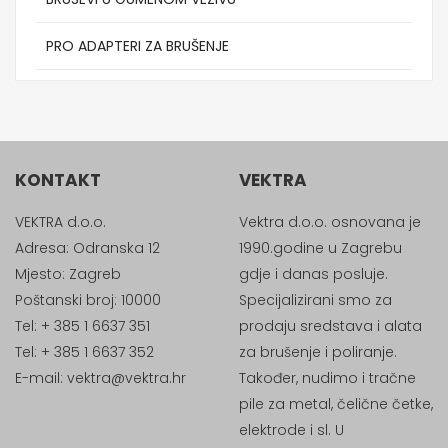
PRO ADAPTERI ZA BRUŠENJE
KONTAKT
VEKTRA
VEKTRA d.o.o.
Vektra d.o.o. osnovana je
Adresa: Odranska 12
1990.godine u Zagrebu
Mjesto: Zagreb
gdje i danas posluje.
Poštanski broj: 10000
Specijalizirani smo za
Tel: + 385 1 6637 351
prodaju sredstava i alata
Tel: + 385 1 6637 352
za brušenje i poliranje.
E-mail:
vektra@vektra.hr
Također, nudimo i tračne
pile za metal, čelične četke,
elektrode i sl. U