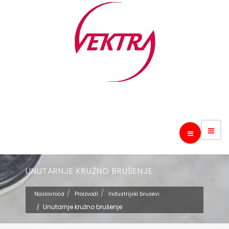
UNUTARNJE KRUŽNO BRUŠENJE
Naslovnica
Proizvodi
Industrijski brusevi
Unutarnje kružno brušenje