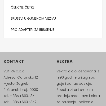
ČELIČNE ČETKE
BRUSEVI U GUMENOM VEZIVU
PRO ADAPTERI ZA BRUŠENJE
KONTAKT
VEKTRA
VEKTRA d.o.o.
Vektra d.o.o. osnovana je
Adresa: Odranska 12
1990.godine u Zagrebu
Mjesto: Zagreb
gdje i danas posluje.
Poštanski broj: 10000
Specijalizirani smo za
Tel: + 385 1 6637 351
prodaju sredstava i alata
Tel: + 385 1 6637 352
za brušenje i poliranje.