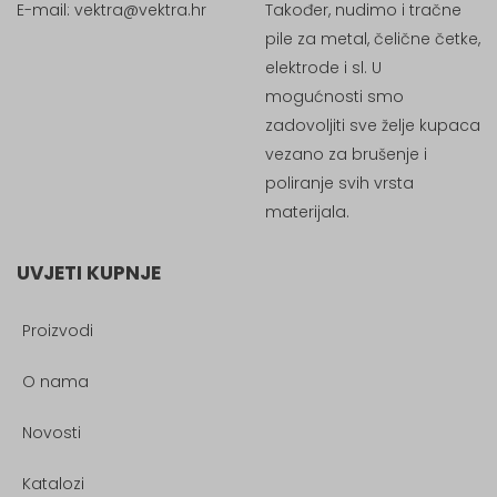
E-mail:
vektra@vektra.hr
Također, nudimo i tračne
pile za metal, čelične četke,
elektrode i sl. U
mogućnosti smo
zadovoljiti sve želje kupaca
vezano za brušenje i
poliranje svih vrsta
materijala.
UVJETI KUPNJE
Proizvodi
O nama
Novosti
Katalozi