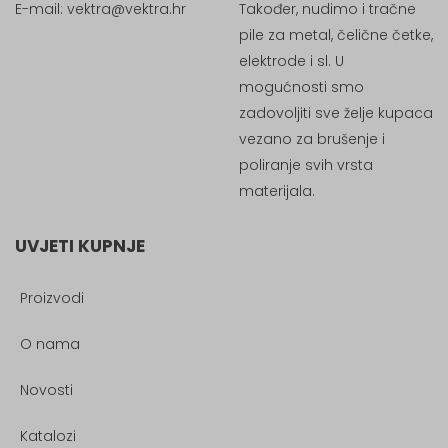
E-mail:
vektra@vektra.hr
Također, nudimo i tračne
pile za metal, čelične četke,
elektrode i sl. U
mogućnosti smo
zadovoljiti sve želje kupaca
vezano za brušenje i
poliranje svih vrsta
materijala.
UVJETI KUPNJE
Proizvodi
O nama
Novosti
Katalozi