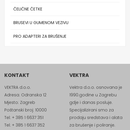
ČELIČNE ČETKE
BRUSEVI U GUMENOM VEZIVU
PRO ADAPTERI ZA BRUŠENJE
KONTAKT
VEKTRA
VEKTRA d.o.o.
Vektra d.o.o. osnovana je
Adresa: Odranska 12
1990.godine u Zagrebu
Mjesto: Zagreb
gdje i danas posluje.
Poštanski broj: 10000
Specijalizirani smo za
Tel: + 385 1 6637 351
prodaju sredstava i alata
Tel: + 385 1 6637 352
za brušenje i poliranje.