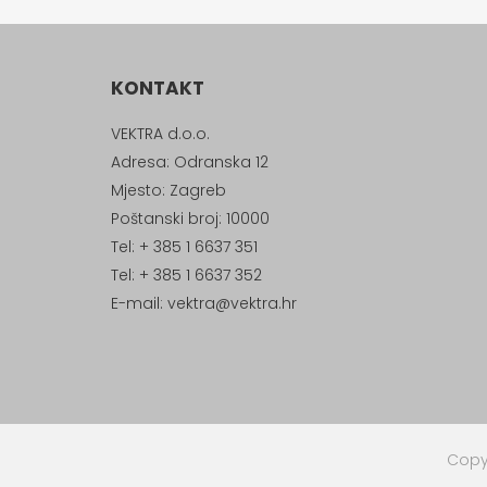
KONTAKT
VEKTRA d.o.o.
Adresa: Odranska 12
Mjesto: Zagreb
Poštanski broj: 10000
Tel: + 385 1 6637 351
Tel: + 385 1 6637 352
E-mail:
vektra@vektra.hr
Copyr