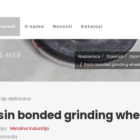
izvodi
O nama
Novosti
Katalozi
S 4ET9
Naslovnica
Proizvodi
Dijam
Resin bonded grinding wheel
sin bonded grinding whe
ija:
Metalna industrija
roizvoda: