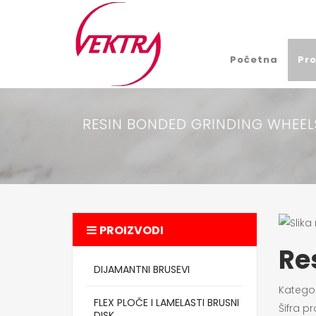
Početna
Pro
RESIN BONDED GRINDING WHEEL
PROIZVODI
Re
DIJAMANTNI BRUSEVI
Kategor
FLEX PLOČE I LAMELASTI BRUSNI
Šifra p
DISK