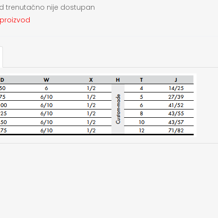
d trenutačno nije dostupan
 proizvod