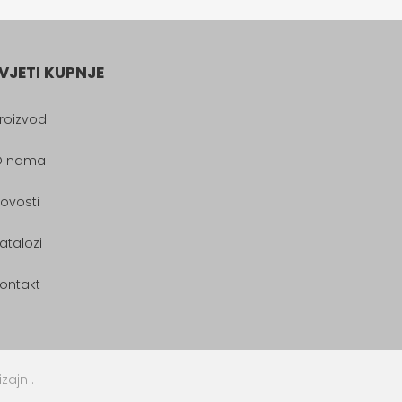
VJETI KUPNJE
roizvodi
O nama
ovosti
atalozi
ontakt
izajn
.