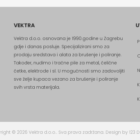
VEKTRA
U
Vektra d.o.o. osnovana je 1990.godine u Zagrebu
P
gdje i danas posluje. Specijalizirani smo za
prodaju sredstava i alata za brušenje i poliranje.
Također, nudimo i tračne pile za metal, čelične
N
četke, elektrode i sl. U mogućnosti smo zadovoljiti
sve želje kupaca vezano za brušenje i poliranje
K
svih vrsta materijala.
K
ight © 2026 Vektra d.o.o.. Sva prava zadržana.
Design by 123 D