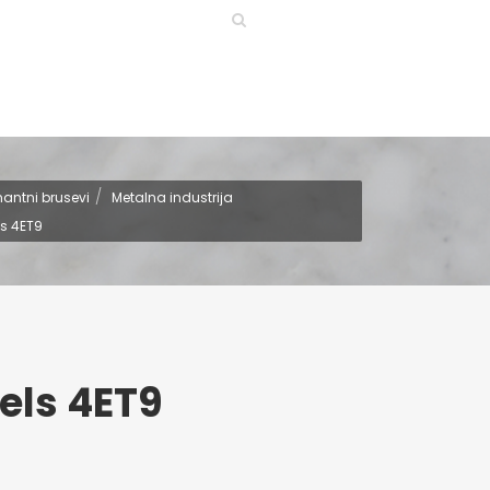
antni brusevi
Metalna industrija
s 4ET9
els 4ET9